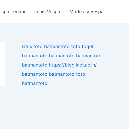
espa Terkini
Jenis Vespa
Modikasi Vespa
situs toto
batmantoto
toto togel
batmantoto
batmantoto
batmantoto
batmantoto
https://blog.lnct.ac.in/
batmantoto
batmantoto
toto
batmantoto