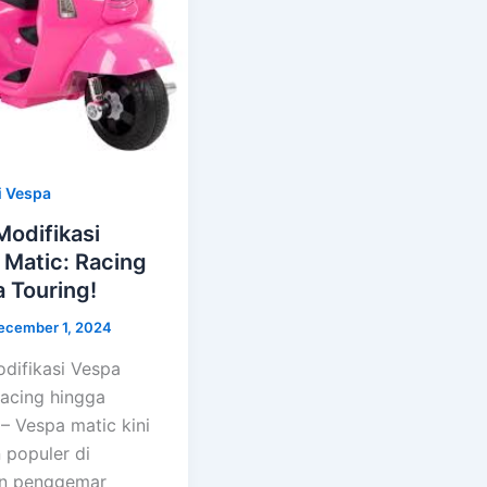
i Vespa
Modifikasi
 Matic: Racing
 Touring!
ecember 1, 2024
odifikasi Vespa
Racing hingga
– Vespa matic kini
 populer di
an penggemar