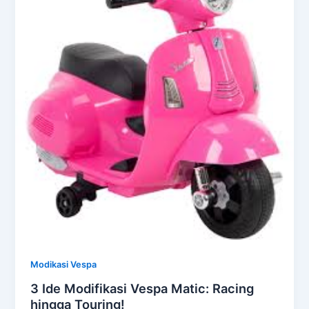
Modikasi Vespa
3 Ide Modifikasi Vespa Matic: Racing
hingga Touring!